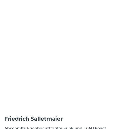
Friedrich Salletmaier
Abschnitts-Fachbeauftragter Funk und LuN-Dienst