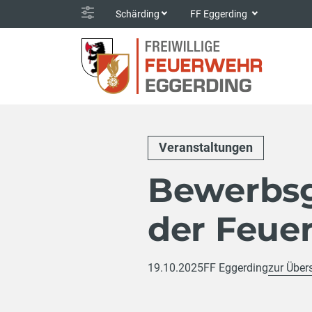
Schärding
FF Eggerding
Veranstaltungen
Bewerbs
der Feue
19.10.2025
FF Eggerding
zur Über