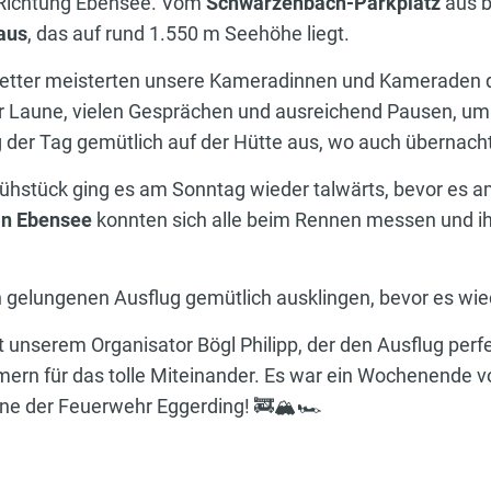
 Richtung Ebensee. Vom
Schwarzenbach-Parkplatz
aus 
aus
, das auf rund 1.550 m Seehöhe liegt.
etter meisterten unsere Kameradinnen und Kameraden 
r Laune, vielen Gesprächen und ausreichend Pausen, u
der Tag gemütlich auf der Hütte aus, wo auch übernach
stück ging es am Sonntag wieder talwärts, bevor es am
in Ebensee
konnten sich alle beim Rennen messen und i
 gelungenen Ausflug gemütlich ausklingen, bevor es wie
t unserem Organisator Bögl Philipp, der den Ausflug perfe
ern für das tolle Miteinander. Es war ein Wochenende 
e der Feuerwehr Eggerding! 🚒🏔️🏎️