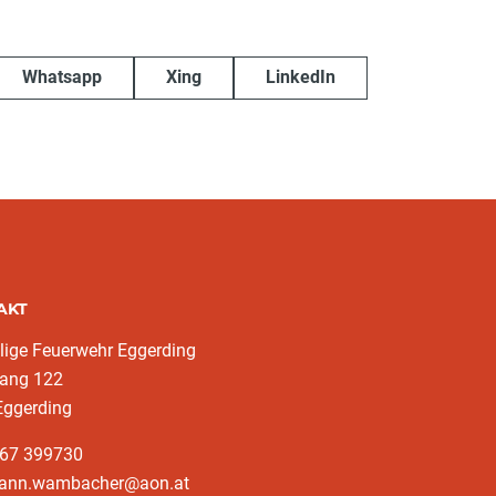
Whatsapp
Xing
LinkedIn
AKT
llige Feuerwehr Eggerding
ang 122
Eggerding
767 399730
hann.wambacher@aon.at