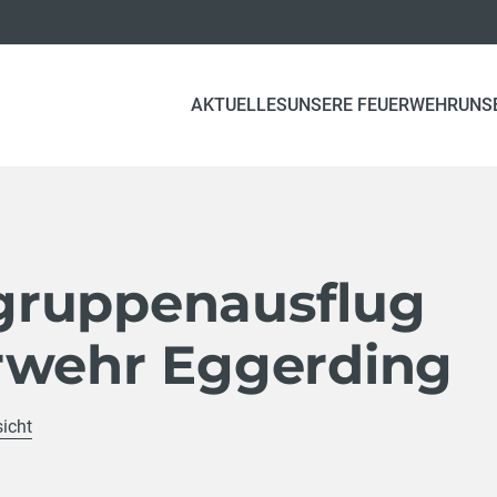
AKTUELLES
UNSERE FEUERWEHR
UNS
gruppenausflug
rwehr Eggerding
sicht