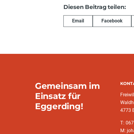
Diesen Beitrag teilen:
Email
Facebook
Gemeinsam im
KONT
Einsatz für
Freiwi
Waldh
Eggerding!
4773 
T: 06
M: jo