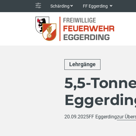
Schärding
FF Eggerding
Lehrgänge
5,5-Tonn
Eggerdin
20.09.2025
FF Eggerding
zur Über