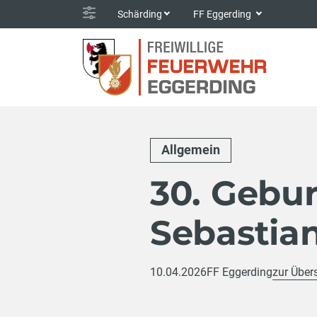
Schärding
FF Eggerding
Allgemein
30. Gebu
Sebastian
10.04.2026
FF Eggerding
zur Über