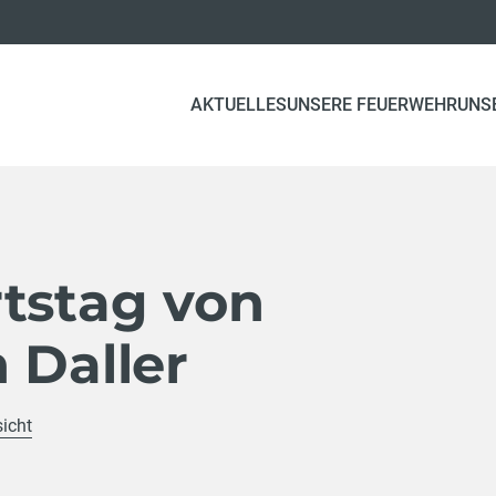
AKTUELLES
UNSERE FEUERWEHR
UNS
rtstag von
 Daller
sicht