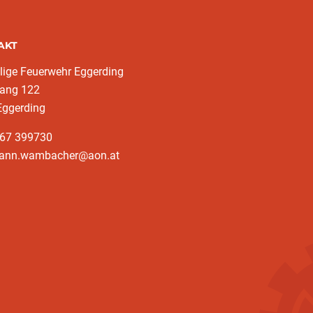
AKT
llige Feuerwehr Eggerding
ang 122
Eggerding
767 399730
hann.wambacher@aon.at