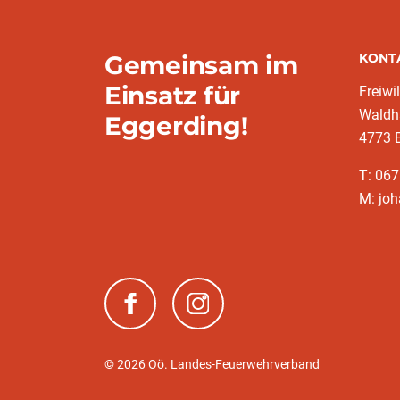
Gemeinsam im
KONT
Einsatz für
Freiwi
Waldh
Eggerding!
4773 
T: 06
M: jo
(neues Fenster)
(neues Fenster)
© 2026 Oö. Landes-Feuerwehrverband